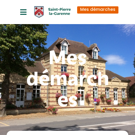
principal
Mes démarches
Mes
démarch
es