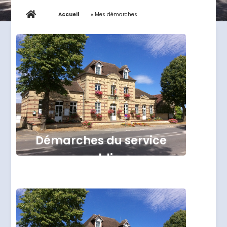
Accueil
»
Mes démarches
Démarches du service
public