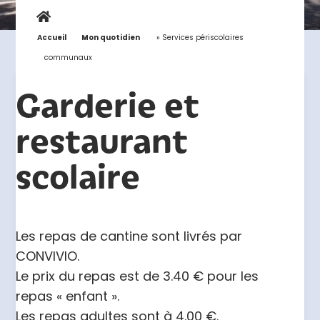
Accueil
»
Mon quotidien
»
Services périscolaires
communaux
Garderie et
restaurant
scolaire
Les repas de cantine sont livrés par
CONVIVIO.
Le prix du repas est de 3.40 € pour les
repas « enfant ».
Les repas adultes sont à 4.00 €.