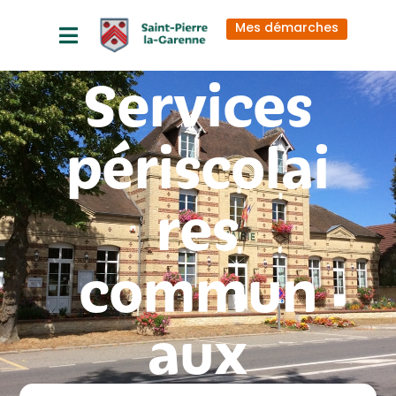
principal
Mes démarches
Services
périscolai
res
commun
aux