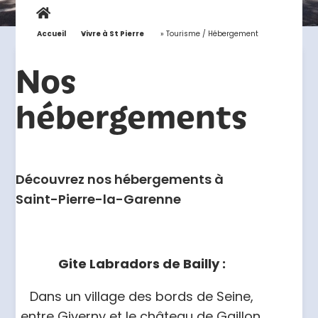
Accueil
»
Vivre à St Pierre
»
Tourisme / Hébergement
Nos
hébergements
Découvrez nos hébergements à
Saint-Pierre-la-Garenne
Gite Labradors de Bailly :
Dans un village des bords de Seine,
entre Giverny et le château de Gaillon,