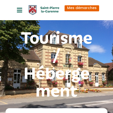
principal
Mes démarches
Tourisme
/
Héberge
ment