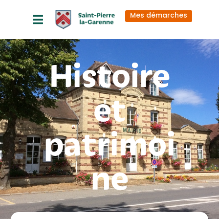
principal
Mes démarches
Histoire
et
patrimoi
ne