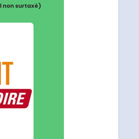
 non surtaxé)