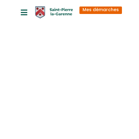
principal
Mes démarches
2026_06_23_
2 Arrêté
municipal de