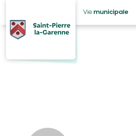
principal
Vie
municipale
2026_06_16 
LONGUET 2