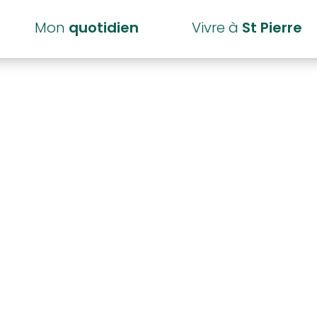
Mon
quotidien
Vivre à
St Pierre
A R R E T E cir
4 RN 15