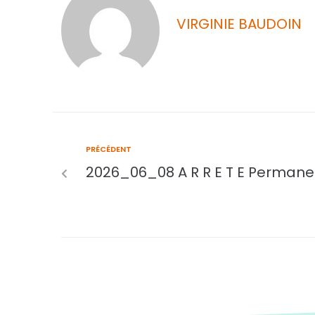
VIRGINIE BAUDOIN
PRÉCÉDENT
2026_06_08 A R R E T E Permane