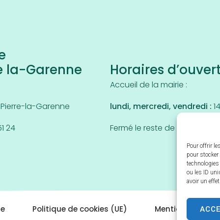
e
e la-Garenne
Horaires d’ouver
5
Accueil de la mairie :
-Pierre-la-Garenne
lundi, mercredi, vendredi :
14
51 24
Fermé le reste de la semaine.
Pour offrir l
pour stocker 
technologies
ou les ID uni
avoir un effe
ACC
te
Politique de cookies (UE)
Mentions Légale