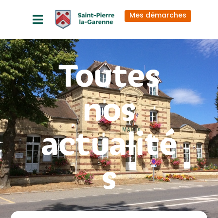
principal
Mes démarches
Toutes
nos
actualité
s