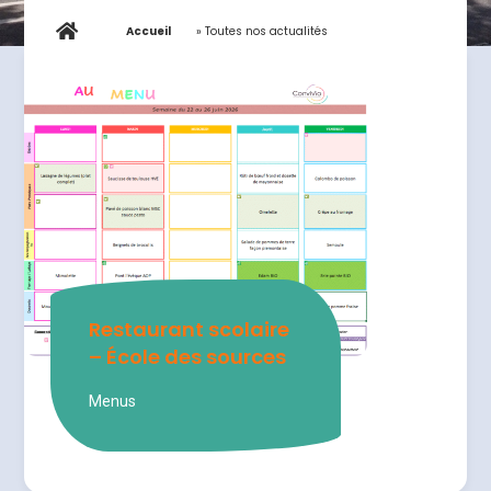
Accueil
»
Toutes nos actualités
Restaurant scolaire
– École des sources
Menus