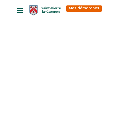
principal
Mes démarches
UBDEO-ERA-
24-34
mettant en