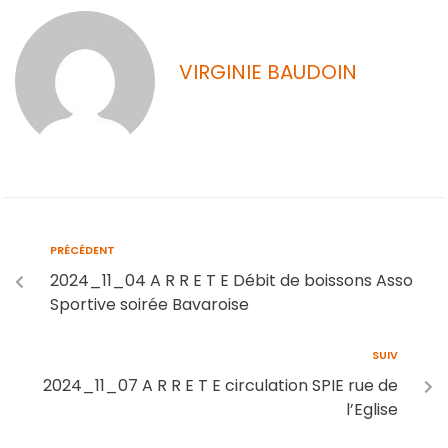
VIRGINIE BAUDOIN
PRÉCÉDENT
2024_11_04 A R R E T E Débit de boissons Asso
Sportive soirée Bavaroise
SUIV
2024_11_07 A R R E T E circulation SPIE rue de
l’Eglise