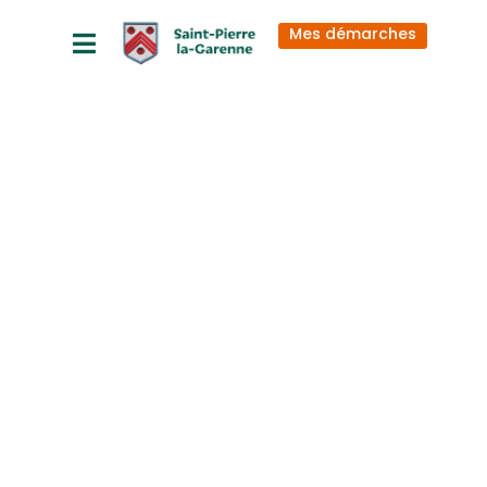
principal
Mes démarches
PN24_2024.0
5 A R R E T E
SNCF