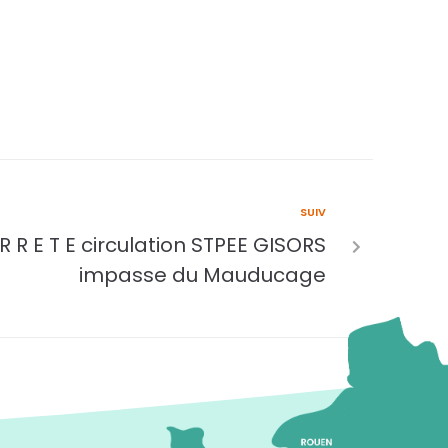
SUIV
 R E T E circulation STPEE GISORS
impasse du Mauducage