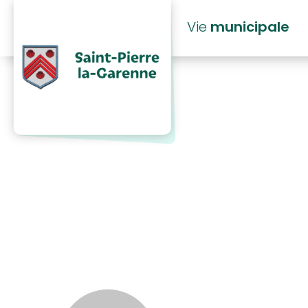
principal
Vie
municipale
2026_02 ARR
Sportive P