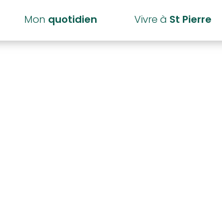
Mon
quotidien
Vivre à
St Pierre
 Débit de bois
étanque