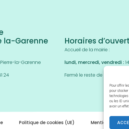
e
e la-Garenne
Horaires d’ouver
5
Accueil de la mairie :
-Pierre-la-Garenne
lundi, mercredi, vendredi :
14
51 24
Fermé le reste de la semaine.
Pour offrir l
pour stocker 
technologies
ou les ID uni
avoir un effe
ACC
te
Politique de cookies (UE)
Mentions Légale