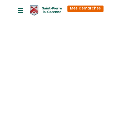
principal
Mes démarches
2025_06_19 A
R R E T E
circulation