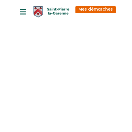
principal
Mes démarches
2025_03_19 A
R R E T E
circulation